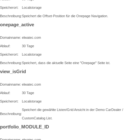
Speicherort:
Localstorage
Beschreibung:
Speichert die Offset-Position für die Onepage Navigation.
onepage_active
Domainname:
elwatec.com
Ablauf:
30 Tage
Speicherort:
Localstorage
Beschreibung:
Speichert, dass die aktuelle Seite eine "Onepage" Seite ist.
view_isGrid
Domainname:
elwatec.com
Ablauf:
30 Tage
Speicherort:
Localstorage
Speichert die gewählte Listen/Grid Ansicht in der Demo CarDealer /
Beschreibung:
CustomCatalog List.
portfolio_MODULE_ID
Domainname:
elwatec.com