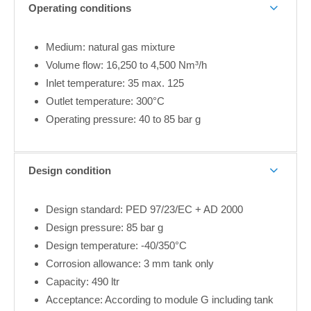
info@yourdomain.com
Operating conditions
About us
Medium: natural gas mixture
Volume flow: 16,250 to 4,500 Nm³/h
Lorem ipsum dolor sit amet, consectetuer adipiscing
elit.
Inlet temperature: 35 max. 125
Outlet temperature: 300°C
Aenean commodo ligula eget dolor. Aenean massa. Cum
Operating pressure: 40 to 85 bar g
sociis natoque penatibus et magnis dis parturient montes,
nascetur ridiculus mus. Donec quam felis, ultricies nec.
Design condition
Design standard: PED 97/23/EC + AD 2000
Design pressure: 85 bar g
Design temperature: -40/350°C
Corrosion allowance: 3 mm tank only
Capacity: 490 ltr
Acceptance: According to module G including tank