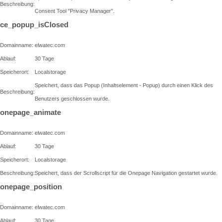
Beschreibung:
Consent Tool "Privacy Manager".
ce_popup_isClosed
Domainname:
elwatec.com
Ablauf:
30 Tage
Speicherort:
Localstorage
Speichert, dass das Popup (Inhaltselement - Popup) durch einen Klick des
Beschreibung:
Benutzers geschlossen wurde.
onepage_animate
Domainname:
elwatec.com
Ablauf:
30 Tage
Speicherort:
Localstorage
Beschreibung:
Speichert, dass der Scrollscript für die Onepage Navigation gestartet wurde.
onepage_position
Domainname:
elwatec.com
Ablauf:
30 Tage