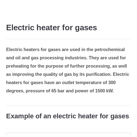
24h
/ 365days
Electric heater for gases
We offer support for our customers
Electric heaters for gases are used in the petrochemical
Mon - Fri 8:00am - 5:00pm
(GMT +1)
and oil and gas processing industries. They are used for
preheating for the purpose of further processing, as well
Get in touch
as improving the quality of gas by its purification. Electric
Cybersteel Inc.
heaters for gases have an outlet temperature of 300
376-293 City Road, Suite 600
degrees, pressure of 65 bar and power of 1500 kW.
San Francisco, CA 94102
Have any questions?
Example of an electric heater for gases
+44 1234 567 890
Drop us a line