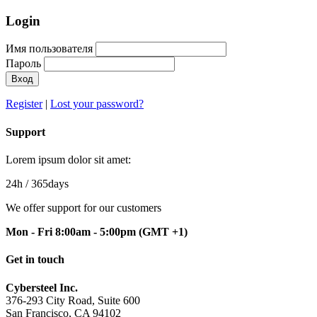
Login
Имя пользователя
Пароль
Вход
Register
|
Lost your password?
Support
Lorem ipsum dolor sit amet:
24h
/ 365days
We offer support for our customers
Mon - Fri 8:00am - 5:00pm
(GMT +1)
Get in touch
Cybersteel Inc.
376-293 City Road, Suite 600
San Francisco, CA 94102