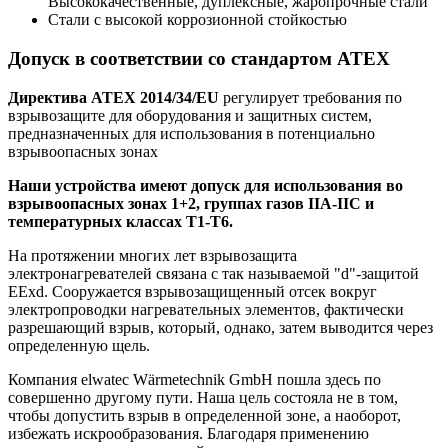
Высококачественные, дуплексные, жаропрочные стали
Стали с высокой коррозионной стойкостью
Допуск в соответствии со стандартом ATEX
Директива ATEX 2014/34/EU
регулирует требования по
взрывозащите для оборудования и защитных систем,
предназначенных для использования в потенциально
взрывоопасных зонах
Наши устройства имеют допуск для использования во
взрывоопасных зонах 1+2, группах газов IIA-IIC и
температурных классах T1-T6.
На протяжении многих лет взрывозащита
электронагревателей связана с так называемой "d"-защитой
EExd. Сооружается взрывозащищенный отсек вокруг
электропроводки нагревательных элементов, фактически
разрешающий взрыв, который, однако, затем выводится через
определенную щель.
Компания elwatec Wärmetechnik GmbH пошла здесь по
совершенно другому пути. Наша цель состояла не в том,
чтобы допустить взрыв в определенной зоне, а наоборот,
избежать искрообразования. Благодаря применению