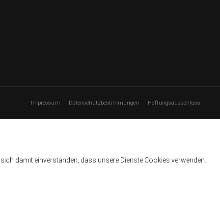
Impressum
Datenschutzbestimmungen
Haftungsausschluss
e sich damit einverstanden, dass unsere Dienste Cookies verwenden.