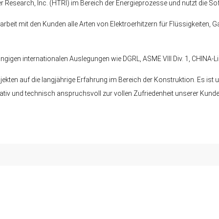
sfer Research, lnc. (HTRl) im Bereich der Energieprozesse und nutzt di
rbeit mit den Kunden alle Arten von Elektroerhitzern für Flüssigkeiten
igen internationalen Auslegungen wie DGRL, ASME VIII Div. 1, CHINA-Lic
kten auf die langjährige Erfahrung im Bereich der Konstruktion. Es ist
ativ und technisch anspruchsvoll zur vollen Zufriedenheit unserer Kun