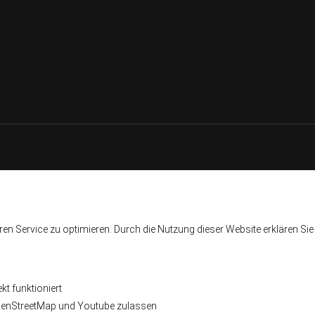
en Service zu optimieren. Durch die Nutzung dieser Website erklären Si
t funktioniert
penStreetMap und Youtube zulassen