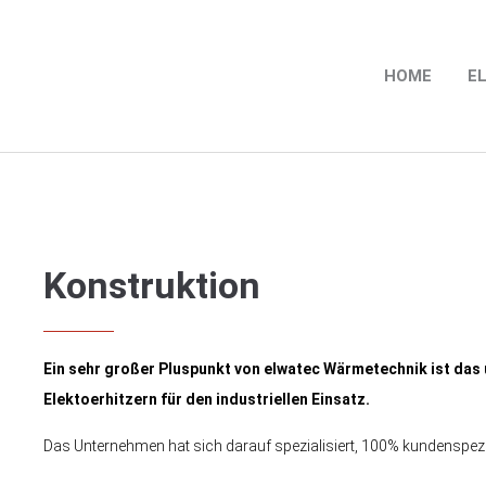
Login
HOME
E
Benutzername
Passwort
Konstruktion
Anmelden
Register
|
Lost your password?
Ein sehr großer Pluspunkt von elwatec Wärmetechnik ist das
Support
Elektoerhitzern für den industriellen Einsatz.
Das Unternehmen hat sich darauf spezialisiert, 100% kundenspezi
Lorem ipsum dolor sit amet: