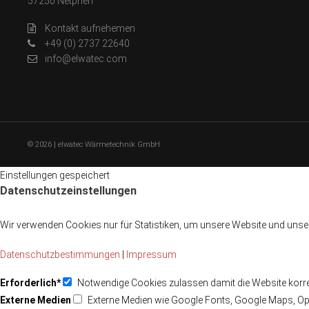
57250 Netphen
Kontakt aufnehemen
+49 (0) 2737 22640
info@elwatec.com
© 2026 | elwatec Wärmetechnik GmbH
Einstellungen gespeichert
Datenschutzeinstellungen
Wir verwenden Cookies nur für Statistiken, um unsere Website und unser
Datenschutzbestimmungen
|
Impressum
Erforderlich*
Notwendige Cookies zulassen damit die Website korrek
Externe Medien
Externe Medien wie Google Fonts, Google Maps, O