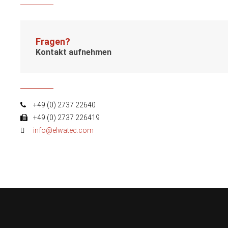
info@yourdomain.com
About us
Fragen?
Lorem ipsum dolor sit amet, consectetuer adipiscing elit.
Kontakt aufnehmen
Aenean commodo ligula eget dolor. Aenean massa. Cum sociis nato
+49 (0) 2737 22640
+49 (0) 2737 226419
info@elwatec.com