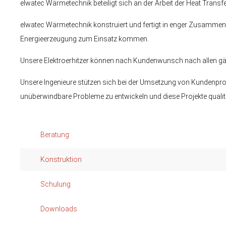
elwatec Wärmetechnik beteiligt sich an der Arbeit der Heat Tran
24h
elwatec Wärmetechnik konstruiert und fertigt in enger Zusammena
/ 365days
Energieerzeugung zum Einsatz kommen.
Unsere Elektroerhitzer können nach Kundenwunsch nach allen gäng
Unsere Ingenieure stützen sich bei der Umsetzung von Kundenproje
We offer support for our customers
Mon - Fri 8:00am - 5:00pm
(GMT +1)
unüberwindbare Probleme zu entwickeln und diese Projekte qualit
Get in touch
Cybersteel Inc.
Beratung
376-293 City Road, Suite 600
San Francisco, CA 94102
Konstruktion
Schulung
Have any questions?
+44 1234 567 890
Downloads
Drop us a line