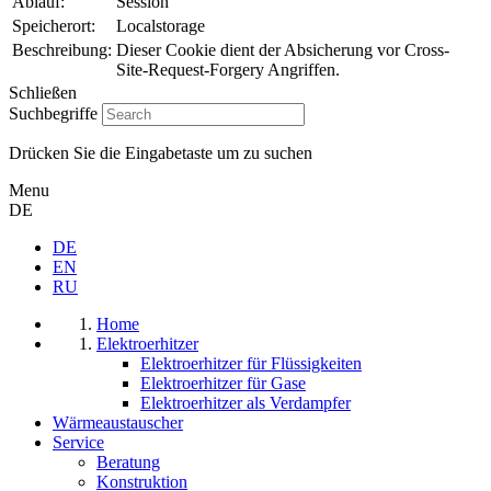
Ablauf:
Session
Speicherort:
Localstorage
Beschreibung:
Dieser Cookie dient der Absicherung vor Cross-
Site-Request-Forgery Angriffen.
Schließen
Suchbegriffe
Drücken Sie die Eingabetaste um zu suchen
Menu
DE
DE
EN
RU
Home
Elektroerhitzer
Elektroerhitzer für Flüssigkeiten
Elektroerhitzer für Gase
Elektroerhitzer als Verdampfer
Wärmeaustauscher
Service
Beratung
Konstruktion